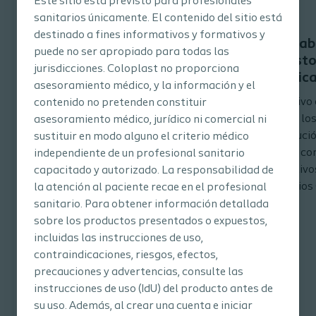
Este sitio está previsto para profesionales
sanitarios únicamente. El contenido del sitio está
destinado a fines informativos y formativos y
Abordaje y manejo en un
Adaptabi
puede no ser apropiado para todas las
paciente portador de
a un est
jurisdicciones. Coloplast no proporciona
cistostomia suprapubica
complica
asesoramiento médico, y la información y el
complicada
El objetivo 
contenido no pretenden constituir
El objetivo de este caso clínico es
descibir lo
asesoramiento médico, jurídico ni comercial ni
describir los cuidados de enfermería
la resoluci
sustituir en modo alguno el criterio médico
en un paciente portador de
urinaria co
independiente de un profesional sanitario
cistostomía suprapúbica complicada,
dispositivo
capacitado y autorizado. La responsabilidad de
mediante la combinación de
accesorios
la atención al paciente recae en el profesional
diferentes dispositivos
sanitario. Para obtener información detallada
sobre los productos presentados o expuestos,
incluidas las instrucciones de uso,
contraindicaciones, riesgos, efectos,
precauciones y advertencias, consulte las
instrucciones de uso (IdU) del producto antes de
su uso. Además, al crear una cuenta e iniciar