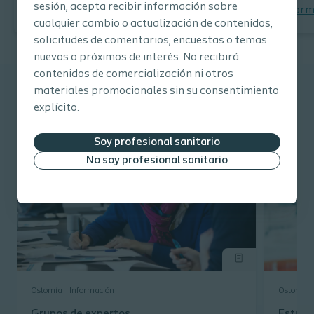
sesión, acepta recibir información sobre
Mas información
Mas inform
cualquier cambio o actualización de contenidos,
solicitudes de comentarios, encuestas o temas
nuevos o próximos de interés. No recibirá
contenidos de comercialización ni otros
materiales promocionales sin su consentimiento
Explorar otros contenidos
explícito.
Soy profesional sanitario
No soy profesional sanitario
Ostomía
Información
Ostomía
Grupos de expertos
Estudi