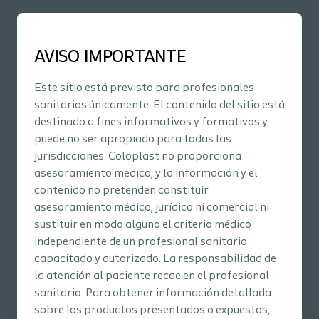
¿Qué es la irrigación intestinal?
AVISO IMPORTANTE
¿Con qué frecuencia debo realizar las
irrigaciones?
Este sitio está previsto para profesionales
¿Qué hora del día es la mejor para irrigarse?
sanitarios únicamente. El contenido del sitio está
¿Qué debo hacer si tengo una fuga entre
destinado a fines informativos y formativos y
irrigaciones?
puede no ser apropiado para todas las
¿Dónde puedo conseguir Peristeen® Plus?
jurisdicciones. Coloplast no proporciona
¿Puedo viajar con el equipo de irrigación?
asesoramiento médico, y la información y el
contenido no pretenden constituir
¿Dónde puedo conseguir Peristeen® Light?
asesoramiento médico, jurídico ni comercial ni
¿Puedo viajar con Peristeen Light?
sustituir en modo alguno el criterio médico
independiente de un profesional sanitario
capacitado y autorizado. La responsabilidad de
la atención al paciente recae en el profesional
sanitario. Para obtener información detallada
sobre los productos presentados o expuestos,