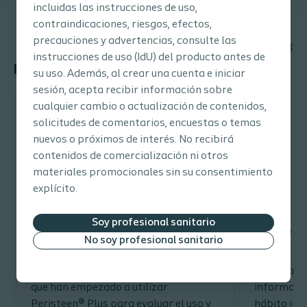
incluidas las instrucciones de uso,
contraindicaciones, riesgos, efectos,
precauciones y advertencias, consulte las
1/3
instrucciones de uso (IdU) del producto antes de
Recursos para pacientes
su uso. Además, al crear una cuenta e iniciar
sesión, acepta recibir información sobre
cualquier cambio o actualización de contenidos,
solicitudes de comentarios, encuestas o temas
nuevos o próximos de interés. No recibirá
contenidos de comercialización ni otros
materiales promocionales sin su consentimiento
explícito.
Soy profesional sanitario
Diario Intestinal Peristeen
Diario D
No soy profesional sanitario
Plus
Plus
Este diario está dirigido a pacientes
Este diari
que han empezado a utilizar
informació
Peristeen® Plus para evaluar el uso y
hábito inte