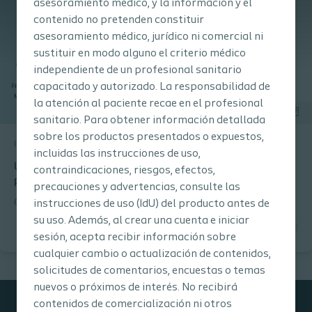
asesoramiento médico, y la información y el
contenido no pretenden constituir
asesoramiento médico, jurídico ni comercial ni
sustituir en modo alguno el criterio médico
independiente de un profesional sanitario
capacitado y autorizado. La responsabilidad de
la atención al paciente recae en el profesional
sanitario. Para obtener información detallada
sobre los productos presentados o expuestos,
Interventional Urology
Estudio de investigación
incluidas las instrucciones de uso,
User experience with the New graphic Interface & Laser
contraindicaciones, riesgos, efectos,
parameters
precauciones y advertencias, consulte las
Clinical summary published on first experiences with the thulium
instrucciones de uso (IdU) del producto antes de
fiber laser and settings for urinary treatments. Dr. Catalina
su uso. Además, al crear una cuenta e iniciar
Solano, Dr. Luigi Candela, Pf. Olivier Traxer, Dr. Frédéric Panthier,
sesión, acepta recibir información sobre
Dr. Mariela Corrales
cualquier cambio o actualización de contenidos,
solicitudes de comentarios, encuestas o temas
nuevos o próximos de interés. No recibirá
contenidos de comercialización ni otros