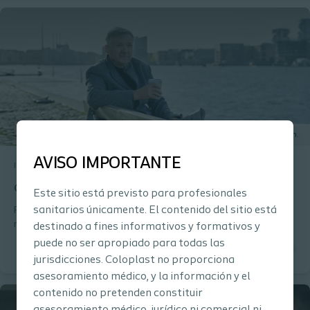
15 min.
AVISO IMPORTANTE
Incontinencia urinaria
Curso online
Cateterismo intermitente - Incontinencia y retención
Este sitio está previsto para profesionales
sanitarios únicamente. El contenido del sitio está
Familiarízate con los tipos más frecuentes de incontinencia y
retención, ilustrados mediante animaciones y dibujos
destinado a fines informativos y formativos y
anatómicos. A través de ejercicios, podrás relacionar los distintos
puede no ser apropiado para todas las
pacientes con el diagnóstico/tipo de incontinencia.
jurisdicciones. Coloplast no proporciona
asesoramiento médico, y la información y el
contenido no pretenden constituir