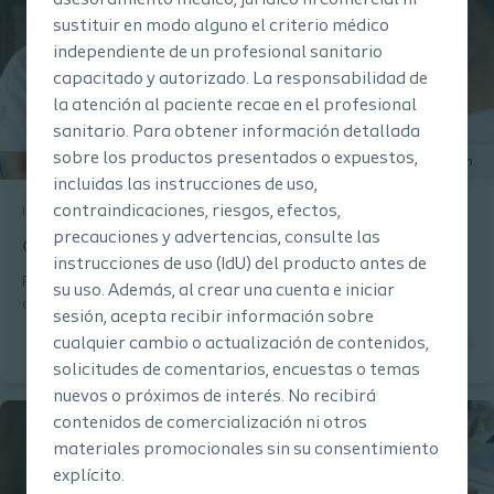
asesoramiento médico, jurídico ni comercial ni
sustituir en modo alguno el criterio médico
independiente de un profesional sanitario
capacitado y autorizado. La responsabilidad de
la atención al paciente recae en el profesional
sanitario. Para obtener información detallada
sobre los productos presentados o expuestos,
25 min.
incluidas las instrucciones de uso,
contraindicaciones, riesgos, efectos,
Incontinencia urinaria
General
Curso online
precauciones y advertencias, consulte las
Cateterismo intermitente - Patalogías
instrucciones de uso (IdU) del producto antes de
Refuerce sus conocimientos sobre las patologías relacionadas
su uso. Además, al crear una cuenta e iniciar
con problemas de vejiga con este módulo. Una oportunidad para
sesión, acepta recibir información sobre
aprender más sobre la lesión medular (LME), la esclerosis
cualquier cambio o actualización de contenidos,
múltiple (EM) y la espina bífida (EB), al miso tiempo que
solicitudes de comentarios, encuestas o temas
comprende cómo la gestión de la vejiga desempeña un papel
crucial en todas las patologías.
nuevos o próximos de interés. No recibirá
contenidos de comercialización ni otros
materiales promocionales sin su consentimiento
explícito.