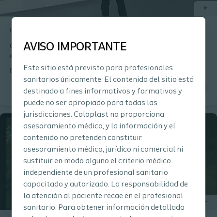
Incontinencia urinaria
Webinar
AVISO IMPORTANTE
Coloplast Talks - Participación de pacientes y familiares
en la formación en el CI
Este sitio está previsto para profesionales
Es importante que los pacientes y sus familiares participen en
sanitarios únicamente. El contenido del sitio está
las decisiones relativas al autosondaje intermitente. Aprende por
qué - y cómo hacerlo.
destinado a fines informativos y formativos y
puede no ser apropiado para todas las
jurisdicciones. Coloplast no proporciona
asesoramiento médico, y la información y el
contenido no pretenden constituir
asesoramiento médico, jurídico ni comercial ni
sustituir en modo alguno el criterio médico
independiente de un profesional sanitario
capacitado y autorizado. La responsabilidad de
la atención al paciente recae en el profesional
sanitario. Para obtener información detallada