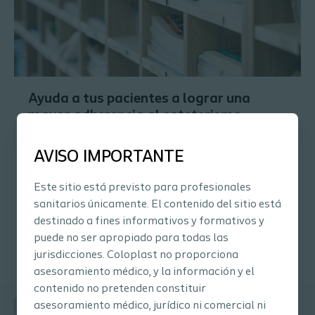
Ayuda a tus pacientes a lograr una
mayor adherencia al cateterismo
intermitente
AVISO IMPORTANTE
Estudio cualitativo que analiza los elementos que llevan a
una mayor o menor adherencia al CI sugiriendo formas de
trabajar con los pacientes para conseguir una mejor
Este sitio está previsto para profesionales
adherencia.
sanitarios únicamente. El contenido del sitio está
destinado a fines informativos y formativos y
puede no ser apropiado para todas las
Leer más
jurisdicciones. Coloplast no proporciona
asesoramiento médico, y la información y el
contenido no pretenden constituir
asesoramiento médico, jurídico ni comercial ni