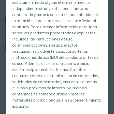
sustituir en modo alguno el criterio médico
independiente de un profesional sanitario
capacitado y autorizado. La responsabilidad de
la atención al paciente recae en el profesional
sanitario. Para obtener información detallada
sobre los productos presentados o expuestos,
incluidas las instrucciones de uso,
contraindicaciones, riesgos, efectos,
precauciones y advertencias, consulte las
instrucciones de uso (IdU) del producto antes de
Grupos de expertos
su uso. Además, al crear una cuenta e iniciar
Coloplast colabora con diferentes profesionales
sesión, acepta recibir información sobre
con el fin de elaborar proyectos de investigación
cualquier cambio o actualización de contenidos,
así como materiales educativos para otros
solicitudes de comentarios, encuestas o temas
profesionales implicados en el campo de la
nuevos o próximos de interés. No recibirá
incontinencia urinaria.
contenidos de comercialización ni otros
materiales promocionales sin su consentimiento
explícito.
Conoce los proyectos de nuestros grupos de