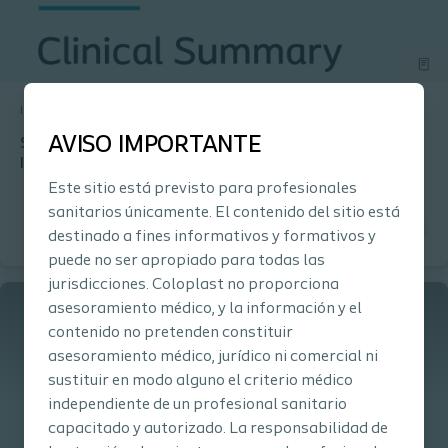
Interventional Urology
Estudio de investigación
AVISO IMPORTANTE
Single-Incision Mini-Slings for Stress Urinary
Incontinence in Women
Este sitio está previsto para profesionales
sanitarios únicamente. El contenido del sitio está
destinado a fines informativos y formativos y
puede no ser apropiado para todas las
jurisdicciones. Coloplast no proporciona
asesoramiento médico, y la información y el
contenido no pretenden constituir
asesoramiento médico, jurídico ni comercial ni
sustituir en modo alguno el criterio médico
independiente de un profesional sanitario
capacitado y autorizado. La responsabilidad de