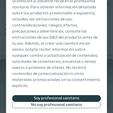
la atención al paciente recae en el profesional
sanitario. Para obtener información detallada
sobre los productos presentados o expuestos,
Interventional Urology
Estudio de investigación
incluidas las instrucciones de uso,
A randomized trial of retropubic versus single-incision
contraindicaciones, riesgos, efectos,
sling amongst patients undergoing vaginal prolapse
precauciones y advertencias, consulte las
repair
instrucciones de uso (IdU) del producto antes de
su uso. Además, al crear una cuenta e iniciar
sesión, acepta recibir información sobre
cualquier cambio o actualización de contenidos,
solicitudes de comentarios, encuestas o temas
nuevos o próximos de interés. No recibirá
contenidos de comercialización ni otros
materiales promocionales sin su consentimiento
explícito.
Soy profesional sanitario
No soy profesional sanitario